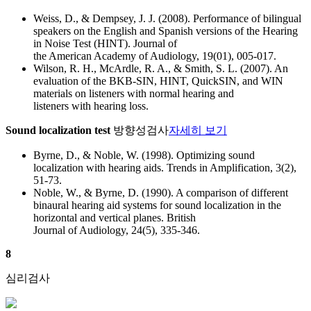
Weiss, D., & Dempsey, J. J. (2008). Performance of bilingual
speakers on the English and Spanish versions of the Hearing
in Noise Test (HINT). Journal of
the American Academy of Audiology, 19(01), 005-017.
Wilson, R. H., McArdle, R. A., & Smith, S. L. (2007). An
evaluation of the BKB-SIN, HINT, QuickSIN, and WIN
materials on listeners with normal hearing and
listeners with hearing loss.
Sound localization test
방향성검사
자세히 보기
Byrne, D., & Noble, W. (1998). Optimizing sound
localization with hearing aids. Trends in Amplification, 3(2),
51-73.
Noble, W., & Byrne, D. (1990). A comparison of different
binaural hearing aid systems for sound localization in the
horizontal and vertical planes. British
Journal of Audiology, 24(5), 335-346.
8
심리검사