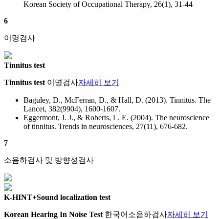
Korean Society of Occupational Therapy, 26(1), 31-44
6
이명검사
Tinnitus test
Tinnitus test
이명검사
자세히 보기
Baguley, D., McFerran, D., & Hall, D. (2013). Tinnitus. The
Lancet, 382(9904), 1600-1607.
Eggermont, J. J., & Roberts, L. E. (2004). The neuroscience
of tinnitus. Trends in neurosciences, 27(11), 676-682.
7
소음하검사 및 방향성검사
K-HINT+Sound localization test
Korean Hearing In Noise Test
한국어소음하검사
자세히 보기