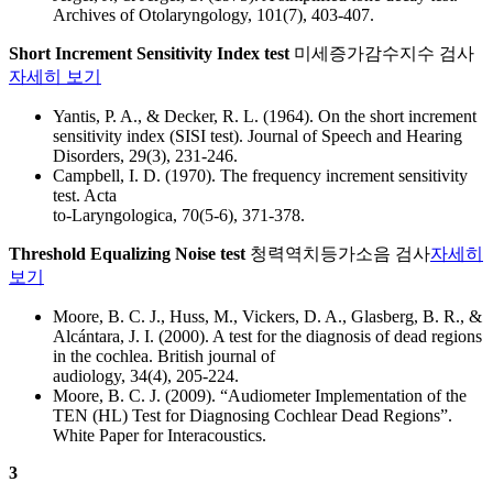
Archives of Otolaryngology, 101(7), 403-407.
Short Increment Sensitivity Index test
미세증가감수지수 검사
자세히 보기
Yantis, P. A., & Decker, R. L. (1964). On the short increment
sensitivity index (SISI test). Journal of Speech and Hearing
Disorders, 29(3), 231-246.
Campbell, I. D. (1970). The frequency increment sensitivity
test. Acta
to-Laryngologica, 70(5-6), 371-378.
Threshold Equalizing Noise test
청력역치등가소음 검사
자세히
보기
Moore, B. C. J., Huss, M., Vickers, D. A., Glasberg, B. R., &
Alcántara, J. I. (2000). A test for the diagnosis of dead regions
in the cochlea. British journal of
audiology, 34(4), 205-224.
Moore, B. C. J. (2009). “Audiometer Implementation of the
TEN (HL) Test for Diagnosing Cochlear Dead Regions”.
White Paper for Interacoustics.
3