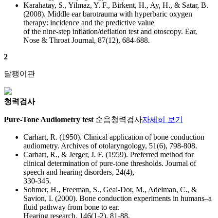
Karahatay, S., Yilmaz, Y. F., Birkent, H., Ay, H., & Satar, B.
(2008). Middle ear barotrauma with hyperbaric oxygen
therapy: incidence and the predictive value
of the nine-step inflation/deflation test and otoscopy. Ear,
Nose & Throat Journal, 87(12), 684-688.
2
달팽이관
청력검사
Pure-Tone Audiometry test
순음청력검사
자세히 보기
Carhart, R. (1950). Clinical application of bone conduction
audiometry. Archives of otolaryngology, 51(6), 798-808.
Carhart, R., & Jerger, J. F. (1959). Preferred method for
clinical determination of pure-tone thresholds. Journal of
speech and hearing disorders, 24(4),
330-345.
Sohmer, H., Freeman, S., Geal-Dor, M., Adelman, C., &
Savion, I. (2000). Bone conduction experiments in humans–a
fluid pathway from bone to ear.
Hearing research, 146(1-2), 81-88.