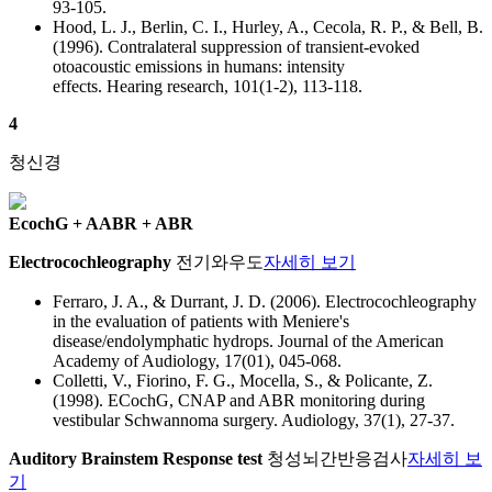
93-105.
Hood, L. J., Berlin, C. I., Hurley, A., Cecola, R. P., & Bell, B.
(1996). Contralateral suppression of transient-evoked
otoacoustic emissions in humans: intensity
effects. Hearing research, 101(1-2), 113-118.
4
청신경
EcochG + AABR + ABR
Electrocochleography
전기와우도
자세히 보기
Ferraro, J. A., & Durrant, J. D. (2006). Electrocochleography
in the evaluation of patients with Meniere's
disease/endolymphatic hydrops. Journal of the American
Academy of Audiology, 17(01), 045-068.
Colletti, V., Fiorino, F. G., Mocella, S., & Policante, Z.
(1998). ECochG, CNAP and ABR monitoring during
vestibular Schwannoma surgery. Audiology, 37(1), 27-37.
Auditory Brainstem Response test
청성뇌간반응검사
자세히 보
기