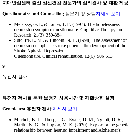
치매안심센터 출신 정신건강 전문가의 심리검사 및 재활 제공
Questionnaire and Counselling
설문지 및 상담
자세히 보기
Metalsky, G. I., & Joiner, T. E. (1997). The hopelessness
depression symptom questionnaire. Cognitive Therapy and
Research, 21(3), 359-384.
Sutcliffe, L. M., & Lincoln, N. B. (1998). The assessment of
depression in aphasic stroke patients: the development of the
Stroke Aphasic Depression
Questionnaire. Clinical rehabilitation, 12(6), 506-513.
9
유전자 검사
유전자 검사를 통한 보청기 사용시간 및 재활방향 설정
Genetic test 유전자 검사
자세히 보기
Mitchell, B. L., Thorp, J. G., Evans, D. M., Nyholt, D. R.,
Martin, N. G., & Lupton, M. K. (2020). Exploring the genetic
relationship between hearing impairment and Alzheimer's