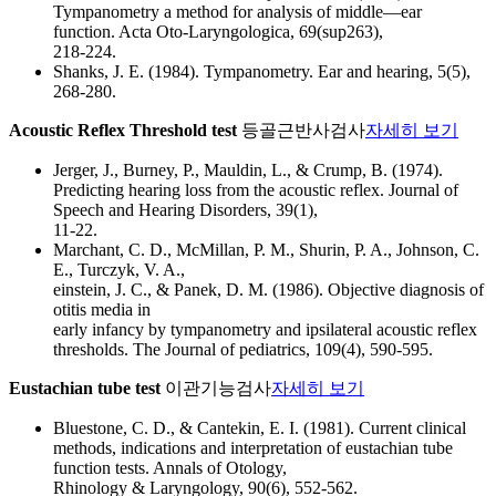
Tympanometry a method for analysis of middle—ear
function. Acta Oto-Laryngologica, 69(sup263),
218-224.
Shanks, J. E. (1984). Tympanometry. Ear and hearing, 5(5),
268-280.
Acoustic Reflex Threshold test
등골근반사검사
자세히 보기
Jerger, J., Burney, P., Mauldin, L., & Crump, B. (1974).
Predicting hearing loss from the acoustic reflex. Journal of
Speech and Hearing Disorders, 39(1),
11-22.
Marchant, C. D., McMillan, P. M., Shurin, P. A., Johnson, C.
E., Turczyk, V. A.,
einstein, J. C., & Panek, D. M. (1986). Objective diagnosis of
otitis media in
early infancy by tympanometry and ipsilateral acoustic reflex
thresholds. The Journal of pediatrics, 109(4), 590-595.
Eustachian tube test
이관기능검사
자세히 보기
Bluestone, C. D., & Cantekin, E. I. (1981). Current clinical
methods, indications and interpretation of eustachian tube
function tests. Annals of Otology,
Rhinology & Laryngology, 90(6), 552-562.