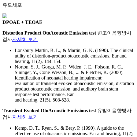
유모세포
DPOAE + TEOAE
Distortion Product OtoAcoustic Emission test
변조이음향방사
검사
자세히 보기
Lonsbury-Martin, B. L., & Martin, G. K. (1990). The clinical
utility of distortion-product otoacoustic emissions. Ear and
hearing, 11(2), 144-154.
Norton, S. J., Gorga, M. P., Widen, J. E., Folsom, R. C.,
Sininger, Y., Cone-Wesson, B., ... & Fletcher, K. (2000).
Identification of neonatal hearing impairment:
evaluation of transient evoked otoacoustic emission, distortion
product otoacoustic emission, and auditory brain stem
response test performance. Ear
and hearing, 21(5), 508-528.
Transient Evoked OtoAcoustic Emissions test
유발이음향방사
검사
자세히 보기
Kemp, D. T., Ryan, S., & Bray, P. (1990). A guide to the
effective use of otoacoustic emissions. Ear and hearing, 11(2),