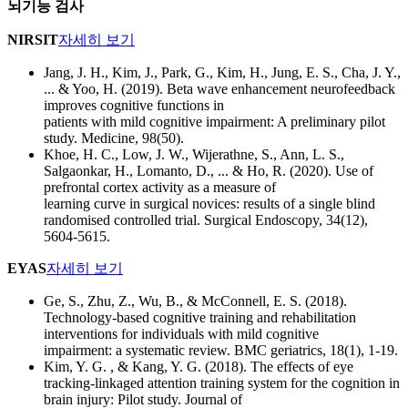
뇌기능 검사
NIRSIT
자세히 보기
Jang, J. H., Kim, J., Park, G., Kim, H., Jung, E. S., Cha, J. Y.,
... & Yoo, H. (2019). Beta wave enhancement neurofeedback
improves cognitive functions in
patients with mild cognitive impairment: A preliminary pilot
study. Medicine, 98(50).
Khoe, H. C., Low, J. W., Wijerathne, S., Ann, L. S.,
Salgaonkar, H., Lomanto, D., ... & Ho, R. (2020). Use of
prefrontal cortex activity as a measure of
learning curve in surgical novices: results of a single blind
randomised controlled trial. Surgical Endoscopy, 34(12),
5604-5615.
EYAS
자세히 보기
Ge, S., Zhu, Z., Wu, B., & McConnell, E. S. (2018).
Technology-based cognitive training and rehabilitation
interventions for individuals with mild cognitive
impairment: a systematic review. BMC geriatrics, 18(1), 1-19.
Kim, Y. G. , & Kang, Y. G. (2018). The effects of eye
tracking-linkaged attention training system for the cognition in
brain injury: Pilot study. Journal of