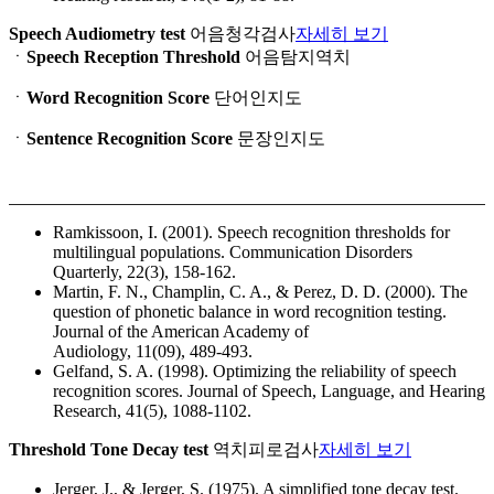
Speech Audiometry test
어음청각검사
자세히 보기
ㆍ
Speech Reception Threshold
어음탐지역치
ㆍ
Word Recognition Score
단어인지도
ㆍ
Sentence Recognition Score
문장인지도
Ramkissoon, I. (2001). Speech recognition thresholds for
multilingual populations. Communication Disorders
Quarterly, 22(3), 158-162.
Martin, F. N., Champlin, C. A., & Perez, D. D. (2000). The
question of phonetic balance in word recognition testing.
Journal of the American Academy of
Audiology, 11(09), 489-493.
Gelfand, S. A. (1998). Optimizing the reliability of speech
recognition scores. Journal of Speech, Language, and Hearing
Research, 41(5), 1088-1102.
Threshold Tone Decay test
역치피로검사
자세히 보기
Jerger, J., & Jerger, S. (1975). A simplified tone decay test.